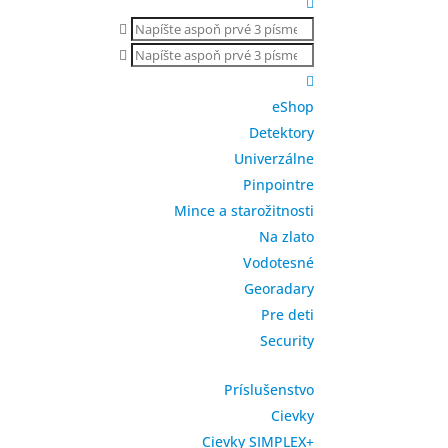
Products
search
Products
search

eShop
Detektory
Univerzálne
Pinpointre
Mince a starožitnosti
Na zlato
Vodotesné
Georadary
Pre deti
Security
Príslušenstvo
Cievky
Cievky SIMPLEX+