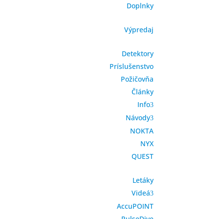
Doplnky
Výpredaj
Detektory
Príslušenstvo
Požičovňa
Články
Info
Návody
NOKTA
NYX
QUEST
Letáky
Videá
AccuPOINT
PulseDive