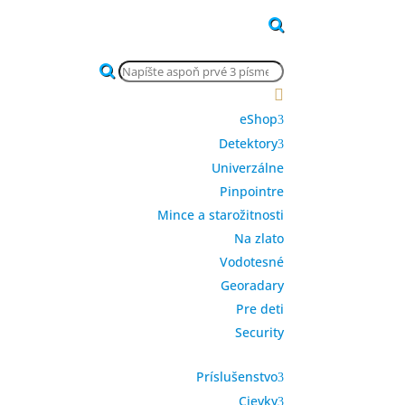
Products
search

eShop
Detektory
Univerzálne
Pinpointre
Mince a starožitnosti
Na zlato
Vodotesné
Georadary
Pre deti
Security
Príslušenstvo
Cievky