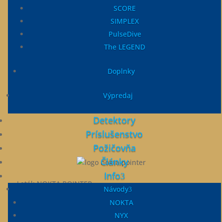
SCORE
SIMPLEX
PulseDive
The LEGEND
Doplnky
Leták MINI a MIDI HOARD
MINI a MIDI HOARD
Výpredaj
Detektory
Príslušenstvo
Požičovňa
Články
Info
Leták NOKTA POINTER
Návody
NOKTA POINTER
NOKTA
NYX