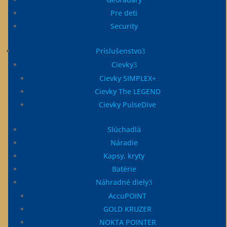
Pre deti
Security
Príslušenstvo
Cievky
Leták Gold Finder 2000
Cievky SIMPLEX+
GOLD FINDER 2000
Cievky The LEGEND
Cievky PulseDive
Slúchadlá
Náradie
Kapsy, kryty
Batérie
Náhradné diely
Leták INVENIO
AccuPOINT
INVENIO a INVENIO PRO
GOLD KRUZER
NOKTA POINTER