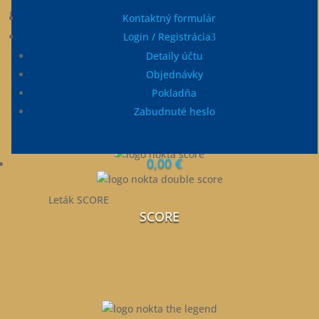
Leták PulseDive SCUBA 2v1 a
Kontaktný formulár
Pointer
Login / Registrácia
PulseDive 2v1
Detaily účtu
Objednávky
Pokladňa
Zabudnuté heslo
0,00
€
Leták SCORE
SCORE