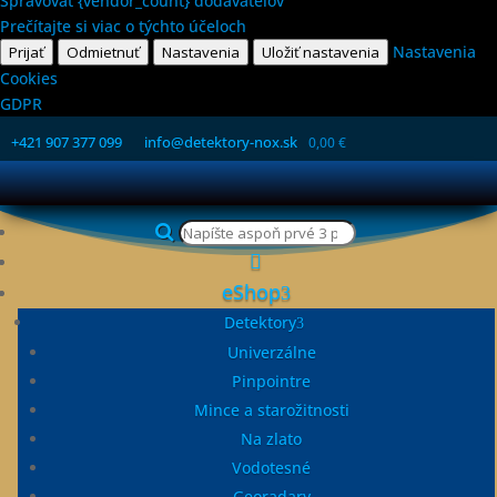
Spravovať {vendor_count} dodávateľov
Prečítajte si viac o týchto účeloch
Nastavenia
Prijať
Odmietnuť
Nastavenia
Uložiť nastavenia
Cookies
GDPR
+421 907 377 099
info@detektory-nox.sk
0,00
€
Products
search

eShop
Detektory
Univerzálne
Pinpointre
Mince a starožitnosti
Na zlato
Leták AccuPOINT
Vodotesné
AccuPOINT
Georadary