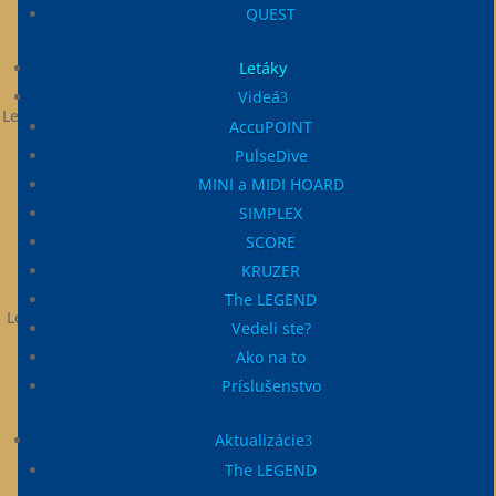
QUEST
Letáky
Videá
Leták PulseDive SCUBA Detector
AccuPOINT
PulseDive Detector
PulseDive
MINI a MIDI HOARD
SIMPLEX
SCORE
KRUZER
The LEGEND
Leták PulseDive SCUBA Pointer
Vedeli ste?
PulseDive Pointer
Ako na to
Príslušenstvo
Aktualizácie
The LEGEND