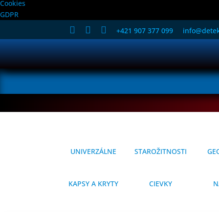
Cookies
GDPR



+421 907 377 099
info@detek
UNIVERZÁLNE
STAROŽITNOSTI
GE
KAPSY A KRYTY
CIEVKY
N