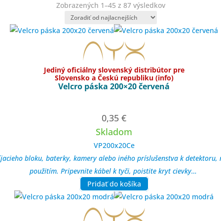
Zoradené
Zobrazených 1–45 z 87 výsledkov
podľa
ceny:
od
najnižšej
po
Jediný oficiálny slovenský distribútor pre
najvyššiu
Slovensko a Českú republiku (info)
Velcro páska 200×20 červená
0,35
€
Skladom
VP200x20Ce
íjacieho bloku, baterky, kamery alebo iného príslušenstva k detektoru
použitím. Pripevnite kábel k tyči, poistite kryt cievky…
Pridať do košíka