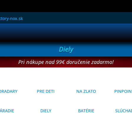
tory-nox.sk
Diely
Pri nákupe nad 99€ doručenie zadarmo!
ORADARY
PRE DETI
NA ZLATO
PINPOIN
ÁRADIE
DIELY
BATÉRIE
SLÚCHA