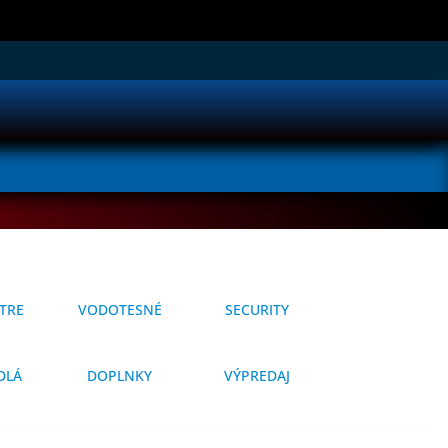
TRE
VODOTESNÉ
SECURITY
DLÁ
DOPLNKY
VÝPREDAJ