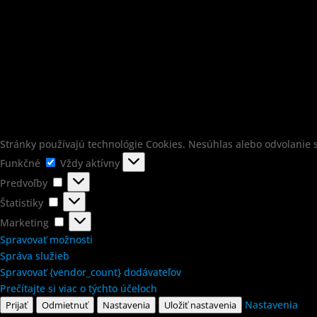
Stránky používajú technológie Cookies. Nesúhlas alebo odvolanie s
Funkčné
Funkčné
Vždy aktívny
Predvoľby
Predvoľby
Štatistiky
Štatistiky
Marketing
Marketing
Spravovať možnosti
Správa služieb
Spravovať {vendor_count} dodávateľov
Prečítajte si viac o týchto účeloch
Nastavenia
Prijať
Odmietnuť
Nastavenia
Uložiť nastavenia