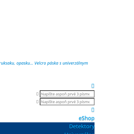
, ruksaku, opasku… Velcro páska s univerzálnym
Products
search
Products

search
eShop
Detektory