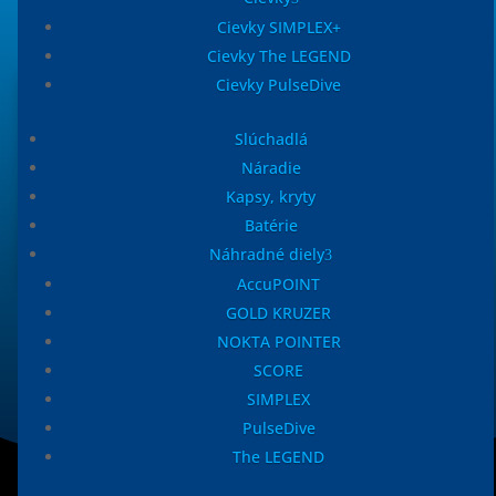
Cievky SIMPLEX+
Cievky The LEGEND
Cievky PulseDive
Slúchadlá
Náradie
Kapsy, kryty
Batérie
Náhradné diely
AccuPOINT
Batoh NOKTA
GOLD KRUZER
Viacúčelový batoh je navrhnutý na prenášanie
NOKTA POINTER
detektorov kovov, príslušenstva a vybavenia na
SCORE
detekciu kovov.
SIMPLEX
PulseDive
The LEGEND