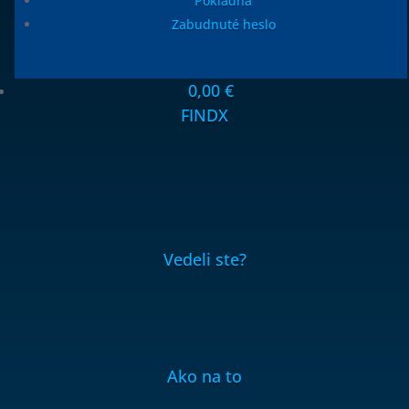
Pokladňa
Zabudnuté heslo
0,00
€
FINDX
Vedeli ste?
Ako na to