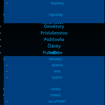
Doplnky
Výpredaj
AccuPOINT
Detektory
Príslušenstvo
Požičovňa
Články
PulseDive
Info
Návody
NOKTA
NYX
QUEST
MINI a MIDI HOARD
Letáky
Videá
AccuPOINT