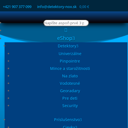
+421 907 377 099
info@detektory-nox.sk
0,00
€
Products
search

eShop
Detektory
Univerzálne
Pinpointre
Mince a starožitnosti
Na zlato
Vodotesné
Georadary
Pre deti
Security
SAND SCOOP
Prémiová naberačka piesku od NOKTA. Preosievacie
Príslušenstvo
sito na pláž alebo do vody. Návod na poskladanie.
Cievky