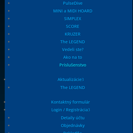
PulseDive
SIMPLEX
MINI a MIDI HOARD
SIMPLEX
SCORE
KRUZER
The LEGEND
Vedeli ste?
SCORE
Ako na to
Príslušenstvo
Aktualizácie
The LEGEND
KRUZER
Kontaktný formulár
Login / Registrácia
Detaily účtu
Objednávky
The LEGEND