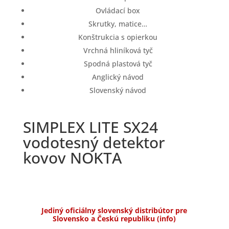
Ovládací box
Skrutky, matice…
Konštrukcia s opierkou
Vrchná hliníková tyč
Spodná plastová tyč
Anglický návod
Slovenský návod
SIMPLEX LITE SX24
vodotesný detektor
kovov NOKTA
Jediný oficiálny slovenský distribútor pre
3 roky
Doprava zadarmo
Slovensko a Českú republiku (info)
záruka