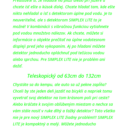
Predstavte si, že hľadáte na pláži alebo pri jazere a
chcete ísť ešte o kúsok ďalej. Chcete hľadať tam, kde ešte
nikto nehľadal a ísť s detektorom úplne pod vodu. Je to
neuveriteľné, ale s detektorom SIMPLEX LITE to je
možné! V kombinácii s vibračnou funkciou vytiahnete
pod vodou množstvo nálezov. Ak chcete, môžete si
informácie o objekte prečítať na úplne vodotesnom
displeji pred jeho vykopaním. Aj po hľadaní môžete
detektor jednoducho opláchnuť pod tečúcou vodou
alebo sprchou. Pre SIMPLEX LITE nie je problém ani
dažď.
Teleskopický od 63cm do 132cm
Chystáte sa do kempu, ale auto sa už pekne zapĺňa?
Chceli by ste jeden deň jazdiť na bicykli a napriek tomu
vyvetrať svoj detektor na tom krásnom poli pri ceste?
Alebo kráčate k svojim obľúbeným miestam a nechce sa
vám stále nosiť v ruke dlhý a ťažký detektor? Toto všetko
nie je pre nový SIMPLEX LITE žiadny problém!!! SIMPLEX
LITE je kompaktný a malý. Môžete jednoducho