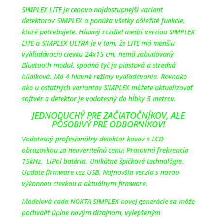
SIMPLEX LITE je cenovo najdostupnejší variant
detektorov SIMPLEX a ponúka všetky dôležité funkcie,
ktoré potrebujete. Hlavný rozdiel medzi verziou SIMPLEX
LITE a SIMPLEX ULTRA je v tom, že LITE má menšiu
vyhľadávaciu cievku 24x15 cm, nemá zabudovaný
Bluetooth modul, spodná tyč je plastová a stredná
hliníková. Má 4 hlavné režimy vyhľadávania. Rovnako
ako u ostatných variantov SIMPLEX môžete aktualizovať
softvér a detektor je vodotesný do hĺbky 5 metrov.
JEDNODUCHÝ PRE ZAČIATOČNÍKOV, ALE
PÔSOBIVÝ PRE ODBORNÍKOV!
Vodotesný profesionálny detektor kovov s LCD
obrazovkou za neuveriteľnú cenu! Pracovná frekvencia
15kHz. LiPol batéria. Unikátne špičkové technológie.
Update firmware cez USB. Najnovšia verzia s novou
výkonnou cievkou a aktuálnym firmware.
Modelová rada NOKTA SIMPLEX novej generácie sa môže
pochváliť úplne novým dizajnom, vylepšeným