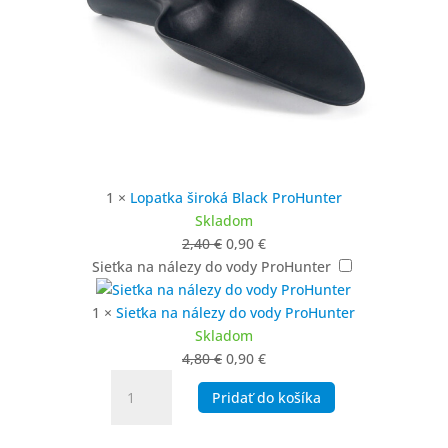
1
×
Lopatka široká Black ProHunter
Skladom
Pôvodná
Aktuálna
2,40
€
0,90
€
cena
cena
Sieťka na nálezy do vody ProHunter
bola:
je:
2,40 €.
0,90 €.
1
×
Sieťka na nálezy do vody ProHunter
Skladom
Pôvodná
Aktuálna
4,80
€
0,90
€
množstvo
cena
cena
Pridať do košíka
SIMPLEX
bola:
je:
LITE
4,80 €.
0,90 €.