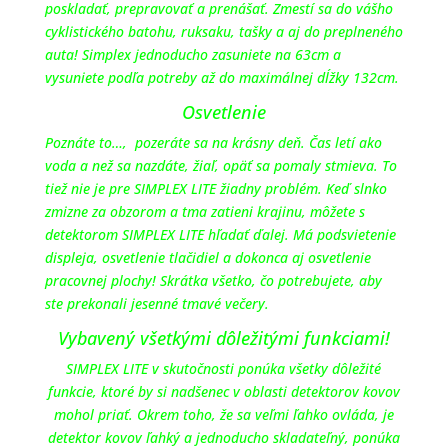
poskladať, prepravovať a prenášať. Zmestí sa do vášho
cyklistického batohu, ruksaku, tašky a aj do preplneného
auta! Simplex jednoducho zasuniete na 63cm a
vysuniete podľa potreby až do maximálnej dĺžky 132cm.
Osvetlenie
Poznáte to…, pozeráte sa na krásny deň. Čas letí ako
voda a než sa nazdáte, žiaľ, opäť sa pomaly stmieva. To
tiež nie je pre SIMPLEX LITE žiadny problém. Keď slnko
zmizne za obzorom a tma zatieni krajinu, môžete s
detektorom SIMPLEX LITE hľadať ďalej. Má podsvietenie
displeja, osvetlenie tlačidiel a dokonca aj osvetlenie
pracovnej plochy! Skrátka všetko, čo potrebujete, aby
ste prekonali jesenné tmavé večery.
Vybavený všetkými dôležitými funkciami!
SIMPLEX LITE v skutočnosti ponúka všetky dôležité
funkcie, ktoré by si nadšenec v oblasti detektorov kovov
mohol priať. Okrem toho, že sa veľmi ľahko ovláda, je
detektor kovov ľahký a jednoducho skladateľný, ponúka