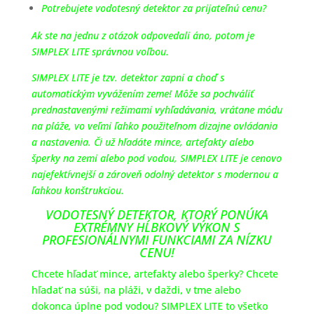
Potrebujete vodotesný detektor za prijateľnú cenu?
Ak ste na jednu z otázok odpovedali áno, potom je
SIMPLEX LITE správnou voľbou.
SIMPLEX LITE je tzv. detektor zapni a choď s
automatickým vyvážením zeme! Môže sa pochváliť
prednastavenými režimami vyhľadávania, vrátane módu
na pláže, vo veľmi ľahko použiteľnom dizajne ovládania
a nastavenia. Či už hľadáte mince, artefakty alebo
šperky na zemi alebo pod vodou, SIMPLEX LITE je cenovo
najefektívnejší a zároveň odolný detektor s modernou a
ľahkou konštrukciou.
VODOTESNÝ DETEKTOR, KTORÝ PONÚKA
EXTRÉMNY HĹBKOVÝ VÝKON S
PROFESIONÁLNYMI FUNKCIAMI ZA NÍZKU
CENU!
Chcete hľadať mince, artefakty alebo šperky? Chcete
hľadať na súši, na pláži, v daždi, v tme alebo
dokonca úplne pod vodou? SIMPLEX LITE to všetko