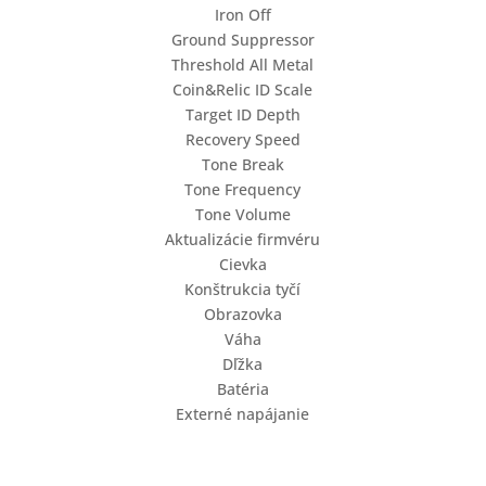
Iron Off
Ground Suppressor
Threshold All Metal
Coin&Relic ID Scale
Target ID Depth
Recovery Speed
Tone Break
Tone Frequency
Tone Volume
Aktualizácie firmvéru
Cievka
Konštrukcia tyčí
Obrazovka
Váha
Dľžka
Batéria
Externé napájanie