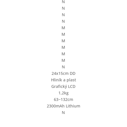
N
N
N
N
M
M
M
M
M
M
N
24x15cm DD
Hliník a plast
Grafický LCD
1,2kg
63~132cm
2300mAh Lithium
N