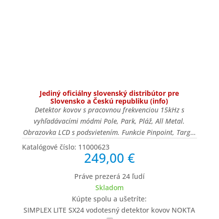
SIMPLEX LITE SX24
vodotesný detektor
kovov NOKTA
Jediný oficiálny slovenský distribútor pre
Slovensko a Českú republiku (info)
Detektor kovov s pracovnou frekvenciou 15kHz s
vyhľadávacími módmi Pole, Park, Pláž, All Metal.
Obrazovka LCD s podsvietením. Funkcie Pinpoint, Target
ID, Notch diskriminácia, Frequency Shift, Iron Off,
Katalógové číslo:
11000623
249,00
€
Ground Suppressor, Threshold, automatické a manuálne
vyváženie zeme, podsvietená klávesnica, osvetlenie
Práve prezerá
24
ľudí
pracovnej plochy. Aktualizácie cez dátové pripojenie.
Skladom
Cievka SX24 24x15cm. Vodotesný do 5m. Váha iba
Kúpte spolu a ušetríte:
1,2kg. Napájanie zabudovanou Li-Pol batériou s veľkou
SIMPLEX LITE SX24 vodotesný detektor kovov NOKTA
kapacitou 2300mAh, alebo externou powerbankou.