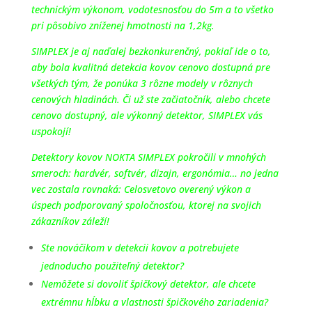
technickým výkonom, vodotesnosťou do 5m a to všetko
pri pôsobivo zníženej hmotnosti na 1,2kg.
SIMPLEX je aj naďalej bezkonkurenčný, pokiaľ ide o to,
aby bola kvalitná detekcia kovov cenovo dostupná pre
všetkých tým, že ponúka 3 rôzne modely v rôznych
cenových hladinách. Či už ste začiatočník, alebo chcete
cenovo dostupný, ale výkonný detektor, SIMPLEX vás
uspokojí!
Detektory kovov NOKTA SIMPLEX pokročili v mnohých
smeroch: hardvér, softvér, dizajn, ergonómia… no jedna
vec zostala rovnaká: Celosvetovo overený výkon a
úspech podporovaný spoločnosťou, ktorej na svojich
zákazníkov záleží!
Ste nováčikom v detekcii kovov a potrebujete
jednoducho použiteľný detektor?
Nemôžete si dovoliť špičkový detektor, ale chcete
extrémnu hĺbku a vlastnosti špičkového zariadenia?