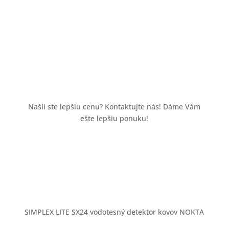
SX24
vodotesný
detektor
kovov
NOKTA
Našli ste lepšiu cenu? Kontaktujte nás! Dáme Vám
ešte lepšiu ponuku!
SIMPLEX LITE SX24 vodotesný detektor kovov NOKTA