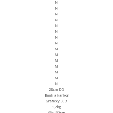
N
N
N
N
N
N
N
N
M
M
M
M
M
M
N
28cm DD
Hliník a karbón
Grafický LCD
1,2kg
63~132cm