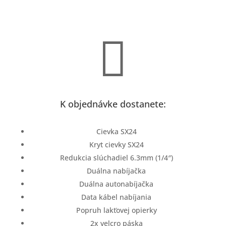

K objednávke dostanete:
Cievka SX24
Kryt cievky SX24
Redukcia slúchadiel 6.3mm (1/4″)
Duálna nabíjačka
Duálna autonabíjačka
Data kábel nabíjania
Popruh lakťovej opierky
2x velcro páska