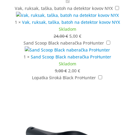
Vak, ruksak, taška, batoh na detektor kovov NYX
1
×
Vak, ruksak, taška, batoh na detektor kovov NYX
Skladom
Pôvodná
Aktuálna
24,00
€
5,00
€
cena
cena
Sand Scoop Black naberačka ProHunter
bola:
je:
24,00 €.
5,00 €.
1
×
Sand Scoop Black naberačka ProHunter
Skladom
Pôvodná
Aktuálna
9,00
€
2,00
€
cena
cena
Lopatka široká Black ProHunter
bola:
je:
9,00 €.
2,00 €.