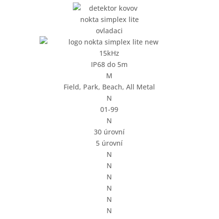
15kHz
IP68 do 5m
M
Field, Park, Beach, All Metal
N
01-99
N
30 úrovní
5 úrovní
N
N
N
N
N
N