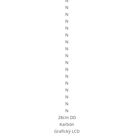
N
N
N
N
N
N
N
N
N
N
N
N
N
N
N
N
N
28cm DD
Karbón
Grafický LCD