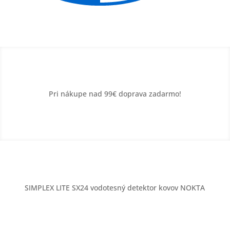
Pri nákupe nad 99€ doprava zadarmo!
SIMPLEX LITE SX24 vodotesný detektor kovov NOKTA
3 roky
Doprava zadarmo
záruka