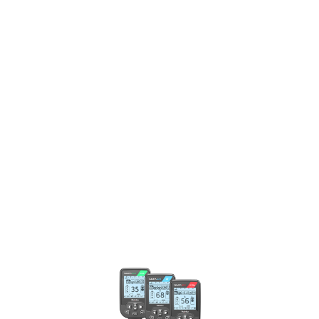
Režim pre presné dohľadanie
kovového predmetu.