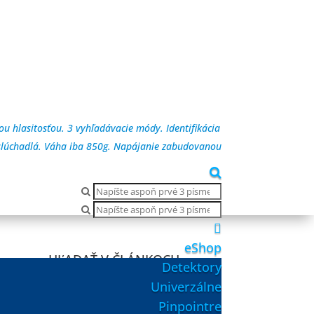
u hlasitosťou. 3 vyhľadávacie módy. Identifikácia
a slúchadlá. Váha iba 850g. Napájanie zabudovanou
Products
search
Products

search
eShop
HĽADAŤ V ČLÁNKOCH
Detektory
Univerzálne
Pinpointre