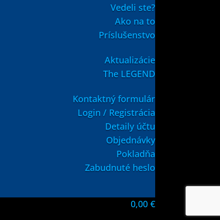
Vedeli ste?
Ako na to
Príslušenstvo
Aktualizácie
The LEGEND
Kontaktný formulár
Login / Registrácia
Detaily účtu
Objednávky
Pokladňa
Zabudnuté heslo
0,00
€