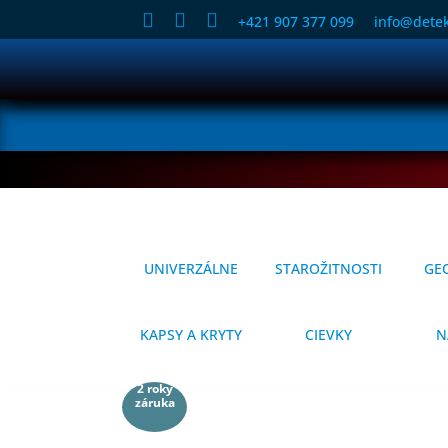



+421 907 377 099
info@detek
UNIVERZÁLNE
STAROŽITNOSTI
GE
KAPSY A KRYTY
CIEVKY
N
2 roky
záruka