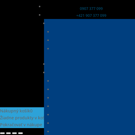
0907 377 099
+421 907 377 099
info@detektory-nox.sk
Kontaktný formulár
Zásady cookies
GDPR
Nákupný košík
0
Žiadne produkty v košíku!
Pokračovať v nákupe