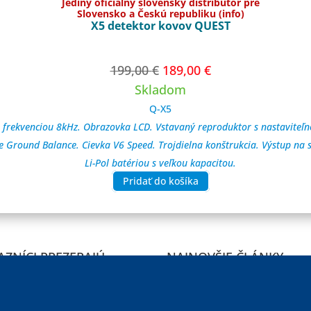
Jediný oficiálny slovenský distribútor pre
Slovensko a Českú republiku (info)
X5 detektor kovov QUEST
Pôvodná
Aktuálna
199,00
€
189,00
€
cena
cena
Skladom
bola:
je:
Q-X5
199,00 €.
189,00 €.
frekvenciou 8kHz. Obrazovka LCD. Vstavaný reproduktor s nastaviteľno
me Ground Balance. Cievka V6 Speed. Trojdielna konštrukcia. Výstup n
Li-Pol batériou s veľkou kapacitou.
Pridať do košíka
AZNÍCI PREZERAJÚ
NAJNOVŠIE ČLÁNKY