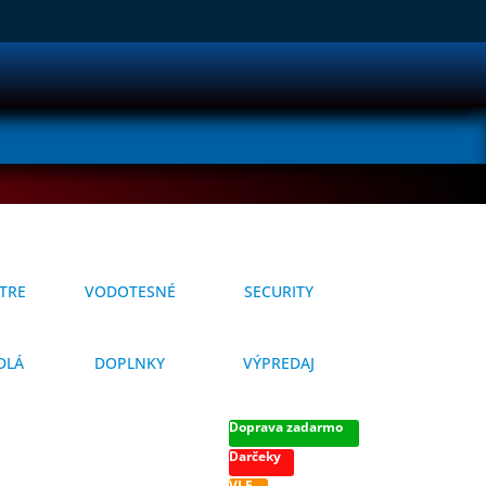
TRE
VODOTESNÉ
SECURITY
DLÁ
DOPLNKY
VÝPREDAJ
Doprava zadarmo
Darčeky
VLF