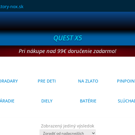
tory-nox.sk
QUEST X5
Pri nákupe nad 99€ doručenie zadarmo!
ORADARY
PRE DETI
NA ZLATO
PINPOIN
ÁRADIE
DIELY
BATÉRIE
SLÚCHA
Zobrazený jediný výsledok