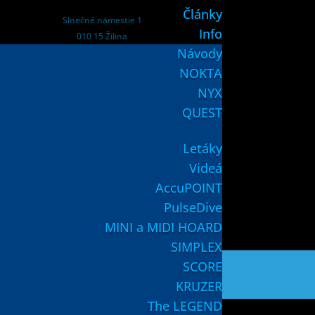
Články
Slnečné námestie 1
Info
010 15 Žilina
Návody
Slovenská republika
NOKTA
Obchodné podmienky
NYX
Reklamačný formulár
QUEST
Odstúpenie od zmluvy tu
Letáky
Videá
AccuPOINT
PulseDive
MINI a MIDI HOARD
SIMPLEX
SCORE
KRUZER
The LEGEND