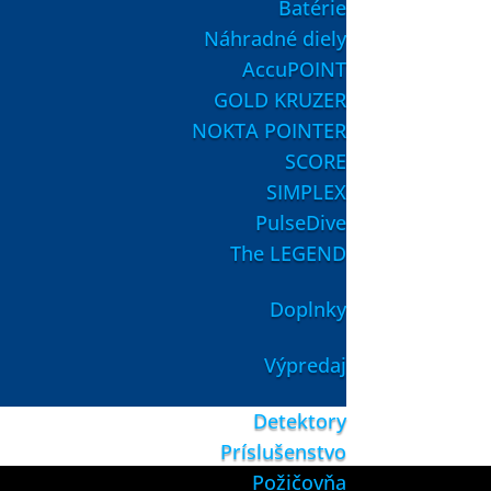
Batérie
Náhradné diely
AccuPOINT
GOLD KRUZER
NOKTA POINTER
SCORE
SIMPLEX
PulseDive
The LEGEND
Doplnky
Výpredaj
Detektory
Príslušenstvo
Požičovňa