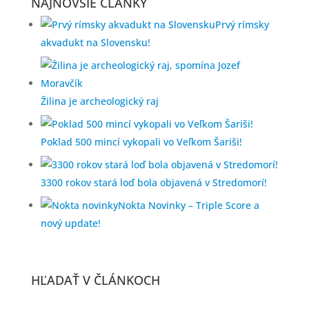
NAJNOVŠIE ČLÁNKY
Prvý rímsky
akvadukt na Slovensku!
Žilina je archeologický raj
Poklad 500 mincí vykopali vo Veľkom Šariši!
3300 rokov stará loď bola objavená v Stredomorí!
Nokta Novinky – Triple Score a
nový update!
HĽADAŤ V ČLÁNKOCH