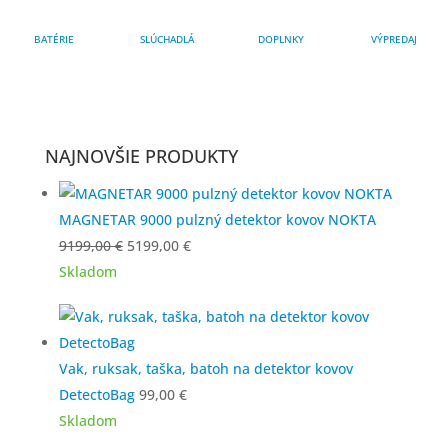
BATÉRIE
SLÚCHADLÁ
DOPLNKY
VÝPREDAJ
NAJNOVŠIE PRODUKTY
MAGNETAR 9000 pulzný detektor kovov NOKTA
Pôvodná
Aktuálna
9199,00
€
5199,00
€
cena
cena
Skladom
bola:
je:
9199,00 €.
5199,00 €.
Vak, ruksak, taška, batoh na detektor kovov
DetectoBag
99,00
€
Skladom