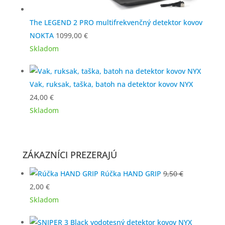
The LEGEND 2 PRO multifrekvenčný detektor kovov
NOKTA
1099,00
€
Skladom
Vak, ruksak, taška, batoh na detektor kovov NYX
24,00
€
Skladom
ZÁKAZNÍCI PREZERAJÚ
Rúčka HAND GRIP
9,50
€
Pôvodná
Aktuálna
2,00
€
cena
cena
Skladom
bola:
je: