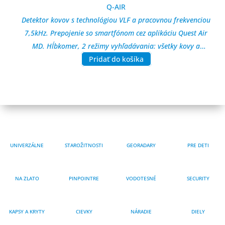
bola:
je:
Q-AIR
349,00 €.
299,00 €.
Detektor kovov s technológiou VLF a pracovnou frekvenciou
7,5kHz. Prepojenie so smartfónom cez aplikáciu Quest Air
MD. Hĺbkomer, 2 režimy vyhľadávania: všetky kovy a
diskriminácia, manuálne vyváženie zeme. Nastavenie
Pridať do košíka
citlivosti až 50 úrovní. Funkcia presného dohľadania –
Pinpointer. Zvuková identifikácia 2, 3 alebo 4 tóny. Hodnota
vodivosti od -90 do 90. Nastavenie rýchlosti obnovenia 10
stupňov. Online aktualizácia softvéru. Vyhľadávacia cievka
DD 24x14cm vodotesná do 1m. Váha iba 1kg.
UNIVERZÁLNE
STAROŽITNOSTI
GEORADARY
PRE DETI
NA ZLATO
PINPOINTRE
VODOTESNÉ
SECURITY
KAPSY A KRYTY
CIEVKY
NÁRADIE
DIELY