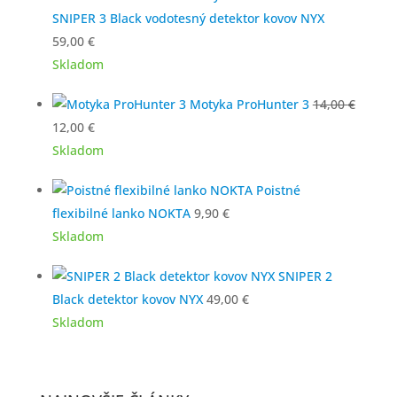
9,50 €.
2,00 €.
SNIPER 3 Black vodotesný detektor kovov NYX
59,00
€
Skladom
Motyka ProHunter 3
14,00
€
Pôvodná
Aktuálna
12,00
€
cena
cena
Skladom
bola:
je:
Poistné
14,00 €.
12,00 €.
flexibilné lanko NOKTA
9,90
€
Skladom
SNIPER 2
Black detektor kovov NYX
49,00
€
Skladom