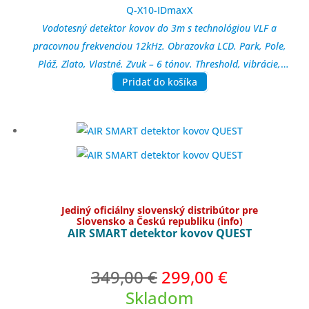
Q-X10-IDmaxX
Vodotesný detektor kovov do 3m s technológiou VLF a
pracovnou frekvenciou 12kHz. Obrazovka LCD. Park, Pole,
Pláž, Zlato, Vlastné. Zvuk – 6 tónov. Threshold, vibrácie,
Pinpoint, dikrimonácia 10 segmentov, rozsah ID 1-99,
Pridať do košíka
vyváženie zeme Ground Balance Auto/Manuálne, posun
frekvencie, Notch filter, nastaviteľná citlivosť, v
stavaný
reproduktor s nastaviteľnou hlasitosťou, Bluetooth.
Vodotesná cievka Blade11. Napájanie zabudovanou Li-Pol
batériou s kapacitou 1000mAh a nabíjaním cez USB-C port.
Trojdielna konštrukcia. Výstup na slúchadlá. Dĺžka
49~133cm.Váha iba 1,2kg
Jediný oficiálny slovenský distribútor pre
Slovensko a Českú republiku (info)
AIR SMART detektor kovov QUEST
Pôvodná
Aktuálna
349,00
€
299,00
€
cena
cena
Skladom