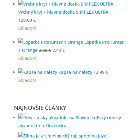
Vrchný kryt + hlavná doska SIMPLEX ULTRA
120,00
€
Skladom
Lopatka ProHunter
Pôvodná
Aktuálna
1 Orange
3,50
€
2,40
€
cena
cena
Skladom
bola:
je:
Kapsa na nálezy
12,99
€
3,50 €.
2,40 €.
Skladom
NAJNOVŠIE ČLÁNKY
Prvý rímsky
akvadukt na Slovensku!