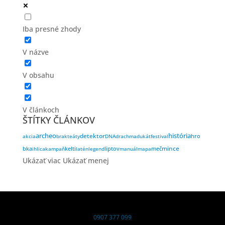
Iba presné zhody
V názve
V obsahu
V článkoch
ŠTÍTKY ČLÁNKOV
archeo
história
detektor
akcia
brakteáty
DNA
drachma
dukát
festival
hro
kelti
liptov
meč
mince
bka
ihlica
kampaň
latén
legend
manuál
mapa
Ukázať viac
Ukázať menej
0907 377 099