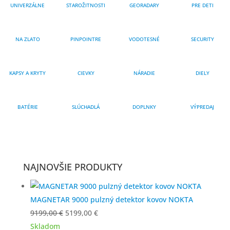
UNIVERZÁLNE
STAROŽITNOSTI
GEORADARY
PRE DETI
NA ZLATO
PINPOINTRE
VODOTESNÉ
SECURITY
KAPSY A KRYTY
CIEVKY
NÁRADIE
DIELY
BATÉRIE
SLÚCHADLÁ
DOPLNKY
VÝPREDAJ
NAJNOVŠIE PRODUKTY
MAGNETAR 9000 pulzný detektor kovov NOKTA
Pôvodná
Aktuálna
9199,00
€
5199,00
€
cena
cena
Skladom