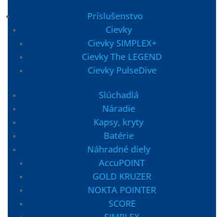
Spodná tyč TRAPEZOID 60cm. Lower Shaft carbon NOKTA pre
Príslušenstvo
detektory kovov SIMPLEX, SCORE a The LEGEND.
Cievky
Pridať do košíka
Cievky SIMPLEX+
Cievky The LEGEND
Cievky PulseDive
Slúchadlá
Jediný oficiálny slovenský distribútor pre
Náradie
Slovensko a Českú republiku (info)
Kapsy, kryty
Stredná tyč Black TRAPEZOID 50cm
Batérie
Náhradné diely
24,99
€
AccuPOINT
Skladom
GOLD KRUZER
17000641
NOKTA POINTER
Stredná tyč Middle Shaft Black TRAPEZOID 50cm pre
SCORE
detektory kovov NOKTA rady SIMPLEX a FindX
SIMPLEX