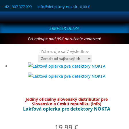
+421 907 377 099
info@detektory-nox.sk
0,00
€
SIMPLEX ULTRA
Pri nákupe nad 99€ doručenie zadarmo!
Zoradené
Zobrazuje sa 7 výsledkov
podľa
ceny:
od
najnižšej
po
najvyššiu
Jediný oficiálny slovenský distribútor pre
Slovensko a Českú republiku (info)
Lakťová opierka pre detektory NOKTA
19,99
€