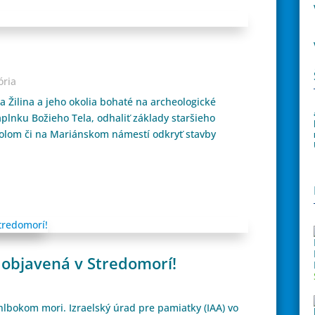
ória
 Žilina a jeho okolia bohaté na archeologické
aplnku Božieho Tela, odhaliť základy staršieho
olom či na Mariánskom námestí odkryť stavby
 objavená v Stredomorí!
 hlbokom mori. Izraelský úrad pre pamiatky (IAA) vo