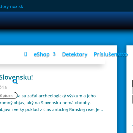
tory-nox.sk
eShop
Detektory
Príslušenstvo

Slovensku!
ória
h chátrania sa začal archeologický výskum a jeho
hromný objav, aký na Slovensku nemá obdoby.
javili veľký poklad z čias antickej Rímskej ríše. Je...