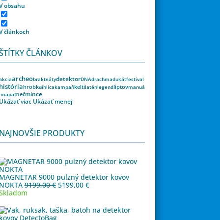
V obsahu
V článkoch
ŠTÍTKY ČLÁNKOV
archeo
detektor
akcia
brakteáty
DNA
drachma
dukát
festival
história
kelti
liptov
hrobka
ihlica
kampaň
latén
legend
manuá
meč
mince
l
mapa
Ukázať viac
Ukázať menej
NAJNOVŠIE PRODUKTY
MAGNETAR 9000 pulzný detektor kovov
Pôvodná
Aktuálna
NOKTA
9199,00
€
5199,00
€
cena
cena
Skladom
bola:
je:
9199,00 €.
5199,00 €.