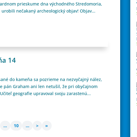
tandardnom prieskume dna východného Stredomoria,
urobili nečakaný archeologický objav! Objav...
ňa 14
tesané do kameňa sa pozrieme na nezvyčajný nález,
te pán Graham ani len netušil, že pri obyčajnom
 Učiteľ geografie upravoval svoju zarastenú...
...
10
...
>
»