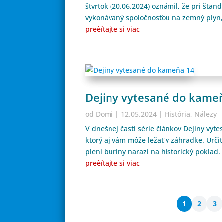
štvrtok (20.06.2024) oznámil, že pri š
vykonávaný spoločnosťou na zemný plyn, 
preèítajte si viac
Dejiny vytesané do kame
od
Domi
|
12.05.2024
|
História
,
Nálezy
V dnešnej časti série článkov Dejiny vy
ktorý aj vám môže ležať v záhradke. Urči
plení buriny narazí na historický poklad.
preèítajte si viac
1
2
3