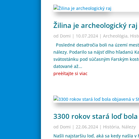
Žilina je archeologický raj
od
Domi
|
10.07.2024
|
Archeológia
,
Hist
Posledné desaťročia boli na území mesta
nálezy. Podarilo sa nájsť dlho hľadanú K
svätostánku pod súčasným Farským kost
datované až...
preèítajte si viac
3300 rokov stará loď bola
od
Domi
|
22.06.2024
|
História
,
Nálezy
Našli najstaršiu loď, aká sa kedy našla v