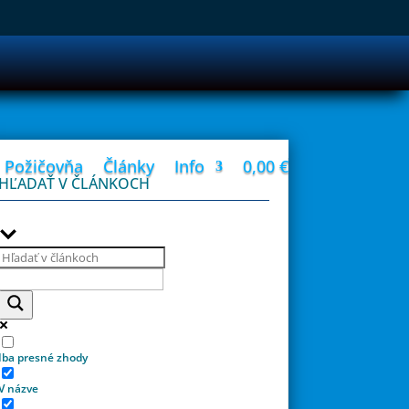
Požičovňa
Články
Info
0,00
€
HĽADAŤ V ČLÁNKOCH
Iba presné zhody
V názve