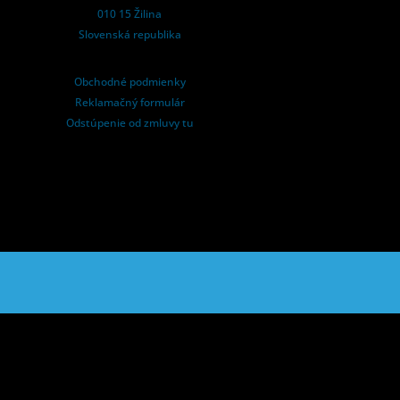
010 15 Žilina
Slovenská republika
Obchodné podmienky
Reklamačný formulár
Odstúpenie od zmluvy tu