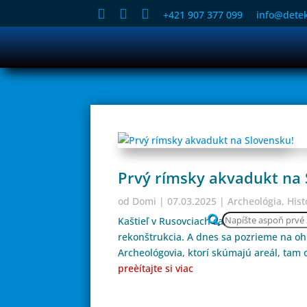



+421 907 377 099
info@detek
Prvý rímsky akvadukt na 
Products
od
Domi
|
07.03.2025
|
Archeológia
,
Hist
search
Kaštieľ v Rusovciach sa dočkal! Po rokoc
rekonštrukcia. A dnes sa pozrieme na o
Archeológovia, ktorí skúmajú areál, tam ob
preèítajte si viac