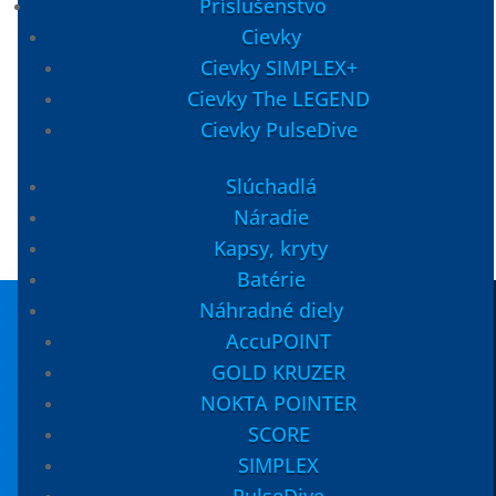
Príslušenstvo
bola:
je:
Cievky
4,80 €.
3,84 €.
1
×
Velcro páska 5x 200x20
Skladom
Cievky SIMPLEX+
Pôvodná
Aktuálna
1,70
€
1,36
€
Cievky The LEGEND
cena
cena
Cievky PulseDive
bola:
je:
množstvo
1,70 €.
1,36 €.
Rukavice
Slúchadlá
Camouflage
Pridať do košíka
Náradie
Kapsy, kryty
Batérie
Náhradné diely
AccuPOINT
GOLD KRUZER
Rukavice Camouflage
NOKTA POINTER
SCORE
Rukavice ProHunter Light Pro Camouflage
SIMPLEX
maskáčové
PulseDive