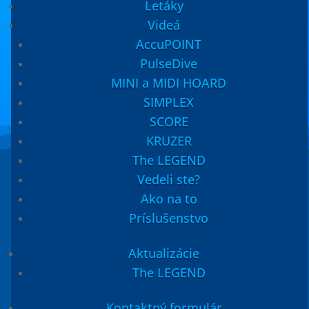
Letáky
Videá
AccuPOINT
PulseDive
MINI a MIDI HOARD
SIMPLEX
SCORE
KRUZER
The LEGEND
Vedeli ste?
Ako na to
Príslušenstvo
Aktualizácie
Máte otázku k tomuto
The LEGEND
produktu?
Kontaktný formulár