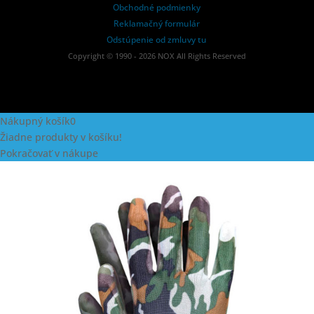
Obchodné podmienky
Reklamačný formulár
Odstúpenie od zmluvy tu
Copyright © 1990 - 2026 NOX All Rights Reserved
Nákupný košík
0
Žiadne produkty v košíku!
Pokračovať v nákupe