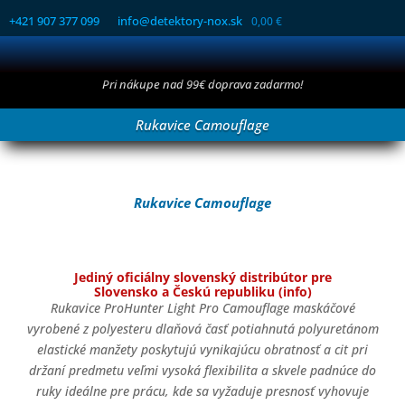
+421 907 377 099
info@detektory-nox.sk
0,00
€
Pri nákupe nad 99€ doprava zadarmo!
Rukavice Camouflage
Rukavice Camouflage
Jediný oficiálny slovenský distribútor pre
Slovensko a Českú republiku (info)
Rukavice ProHunter Light Pro Camouflage maskáčové
vyrobené z polyesteru dlaňová časť potiahnutá polyuretánom
elastické manžety poskytujú vynikajúcu obratnosť a cit pri
držaní predmetu veľmi vysoká flexibilita a skvele padnúce do
ruky ideálne pre prácu, kde sa vyžaduje presnosť vyhovuje