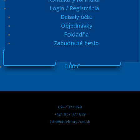
Login / Registrácia
Zavolajte nám, alebo vyplňte
Detaily účtu
kontaktný formulár:
Objednávky
Pokladňa
Zabudnuté heslo
NAPÍŠTE NÁM
0907 377 099
0,00
€
0907 377 099
+421 907 377 099
info@detektory-nox.sk