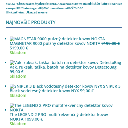
archeo
história
detektor
akcia
brakteáty
DNA
drachma
dukát
festival
hrobka
ihlica
kelti
liptov
meč
mince
kampaň
latén
legend
manuál
mapa
Ukázať viac
Ukázať menej
NAJNOVŠIE PRODUKTY
MAGNETAR 9000 pulzný detektor kovov NOKTA
9199,00
€
Pôvodná
Aktuálna
5199,00
€
cena
cena
Skladom
bola:
je:
9199,00 €.
5199,00 €.
Vak, ruksak, taška, batoh na detektor kovov DetectoBag
99,00
€
Skladom
SNIPER 3
Black vodotesný detektor kovov NYX
59,00
€
Skladom
The LEGEND 2 PRO multifrekvenčný detektor kovov
NOKTA
1099,00
€
Skladom