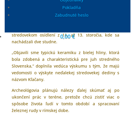
Pokladňa
Zabudnuté heslo
Archeológom sa v lokalite podarilo objaviť aj dôkazy o
stredovekom osídlení z 11. až 13. storočia, kde sa
0,00
€
nachádzali dve studne.
„Objavili sme typickú keramiku z bielej hliny, ktorá
bola zdobená a charakteristická pre juh stredného
Slovenska,“ doplnila vedúca výskumu s tým, že majú
vedomosti o výskyte neďalekej stredovekej dediny s
názvom Kľačany.
Archeológovia plánujú nálezy ďalej skúmať aj po
ukončení prác v teréne, pretože chcú zistiť viac o
spôsobe života ľudí v tomto období a spracovaní
železnej rudy v rímskej dobe.