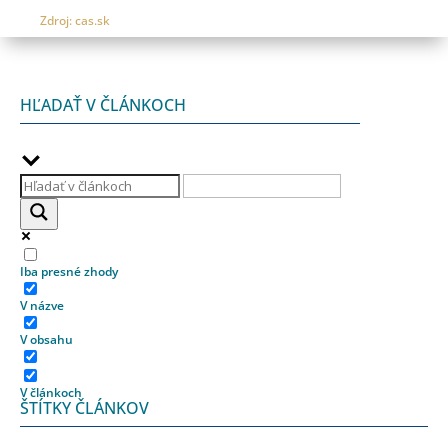
Zdroj
:
cas.sk
HĽADAŤ V ČLÁNKOCH
Iba presné zhody
V názve
V obsahu
V článkoch
ŠTÍTKY ČLÁNKOV