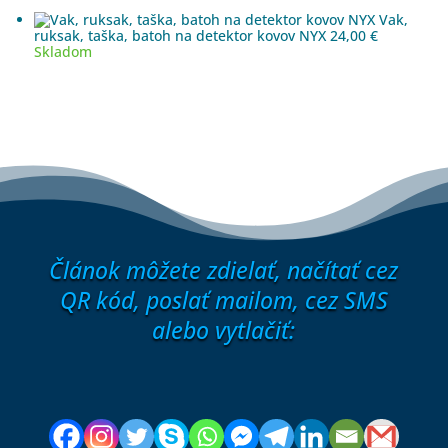
Vak,
ruksak, taška, batoh na detektor kovov NYX
24,00
€
Skladom
Článok môžete zdielať, načítať cez
QR kód, poslať mailom, cez SMS
alebo vytlačiť: