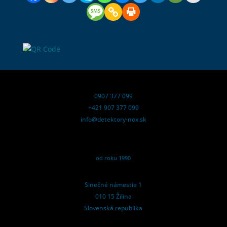
0907 377 099
+421 907 377 099
info@detektory-nox.sk
od roku 1990
Slnečné námestie 1
010 15 Žilina
Slovenská republika