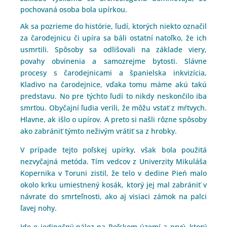
pochovaná osoba bola upírkou.
Ak sa pozrieme do histórie, ľudí, ktorých niekto označil
za čarodejnicu či upíra sa báli ostatní natoľko, že ich
usmrtili. Spôsoby sa odlišovali na základe viery,
povahy obvinenia a samozrejme bytosti. Slávne
procesy s čarodejnicami a španielska inkvizícia,
Kladivo na čarodejnice, vďaka tomu máme akú takú
predstavu. No pre týchto ľudí to nikdy neskončilo iba
smrťou. Obyčajní ľudia verili, že môžu vstať z mŕtvych.
Hlavne, ak išlo o upírov. A preto si našli rôzne spôsoby
ako zabrániť týmto neživým vrátiť sa z hrobky.
V prípade tejto poľskej upírky, však bola použitá
nezvyčajná metóda. Tím vedcov z Univerzity Mikuláša
Kopernika v Toruni zistil, že telo v dedine Pień malo
okolo krku umiestnený kosák, ktorý jej mal zabrániť v
návrate do smrteľnosti, ako aj visiaci zámok na palci
ľavej nohy.
Ide o jedinečný nález na Poľskom území a prvý, ktorý