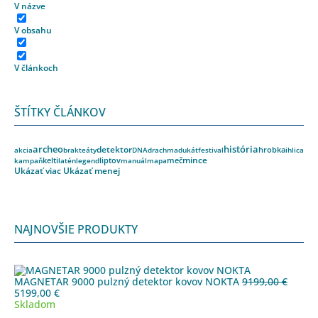
V názve
V obsahu
V článkoch
ŠTÍTKY ČLÁNKOV
archeo
história
detektor
akcia
brakteáty
DNA
drachma
dukát
festival
hrobka
ihlica
kelti
liptov
meč
mince
kampaň
latén
legend
manuál
mapa
Ukázať viac
Ukázať menej
NAJNOVŠIE PRODUKTY
MAGNETAR 9000 pulzný detektor kovov NOKTA
9199,00
€
Pôvodná
Aktuálna
5199,00
€
cena
cena
Skladom
bola:
je: