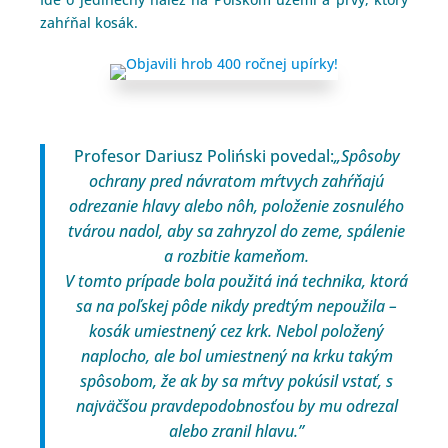
zahŕňal kosák.
Profesor Dariusz Poliński povedal:
„Spôsoby
ochrany pred návratom mŕtvych zahŕňajú
odrezanie hlavy alebo nôh, položenie zosnulého
tvárou nadol, aby sa zahryzol do zeme, spálenie
a rozbitie kameňom.
V tomto prípade bola použitá iná technika, ktorá
sa na poľskej pôde nikdy predtým nepoužila –
kosák umiestnený cez krk. Nebol položený
naplocho, ale bol umiestnený na krku takým
spôsobom, že ak by sa mŕtvy pokúsil vstať, s
najväčšou pravdepodobnosťou by mu odrezal
alebo zranil hlavu.”