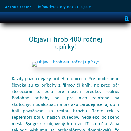
+421 907 377 099
info@detektory-nox.sk
0,00
€
Objavili hrob 400 ročnej
upírky!
Každý pozná nejaký príbeh o upíroch. Pre moderného
človeka sú to príbehy z filmov či kníh, no pred pár
storočiami to bolo pre našich predkov reálne.
Podobné príbehy boli pre nich založené na
skutočných udalostiach a tak ako čarodejnice, aj upíri
boli považovaní za reálnu hrozbu. Tento rok v
septembri bol u našich susedov, neďaleko poľského
mesta Bydgoszcz objavený hrob zo 17. storočia. A na
základe výskumu sa archeológovia domnievajú, že