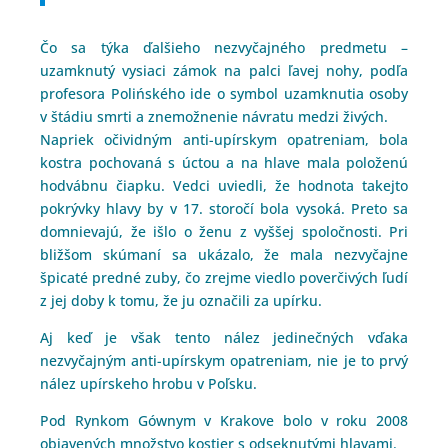
Čo sa týka ďalšieho nezvyčajného predmetu –
uzamknutý vysiaci zámok na palci ľavej nohy, podľa
profesora Polińského ide o symbol uzamknutia osoby
v štádiu smrti a znemožnenie návratu medzi živých.
Napriek očividným anti-upírskym opatreniam, bola
kostra pochovaná s úctou a na hlave mala položenú
hodvábnu čiapku. Vedci uviedli, že hodnota takejto
pokrývky hlavy by v 17. storočí bola vysoká. Preto sa
domnievajú, že išlo o ženu z vyššej spoločnosti. Pri
bližšom skúmaní sa ukázalo, že mala nezvyčajne
špicaté predné zuby, čo zrejme viedlo poverčivých ľudí
z jej doby k tomu, že ju označili za upírku.
Aj keď je však tento nález jedinečných vďaka
nezvyčajným anti-upírskym opatreniam, nie je to prvý
nález upírskeho hrobu v Poľsku.
Pod Rynkom Gównym v Krakove bolo v roku 2008
objavených množstvo kostier s odseknutými hlavami.