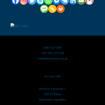
0907 377 099
+421 907 377 099
info@detektory-nox.sk
od roku 1990
Slnečné námestie 1
010 15 Žilina
Slovenská republika