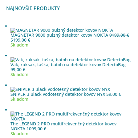
NAJNOVŠIE PRODUKTY
MAGNETAR 9000 pulzný detektor kovov NOKTA
9199,00
€
Pôvodná
Aktuálna
5199,00
€
cena
cena
Skladom
bola:
je:
9199,00 €.
5199,00 €.
Vak, ruksak, taška, batoh na detektor kovov DetectoBag
99,00
€
Skladom
SNIPER 3 Black vodotesný detektor kovov NYX
59,00
€
Skladom
The LEGEND 2 PRO multifrekvenčný detektor kovov
NOKTA
1099,00
€
Skladom