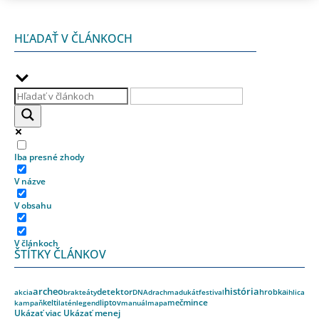
HĽADAŤ V ČLÁNKOCH
Iba presné zhody
V názve
V obsahu
V článkoch
ŠTÍTKY ČLÁNKOV
archeo
história
detektor
akcia
brakteáty
DNA
drachma
dukát
festival
hrobka
ihlica
kelti
liptov
meč
mince
kampaň
latén
legend
manuál
mapa
Ukázať viac
Ukázať menej