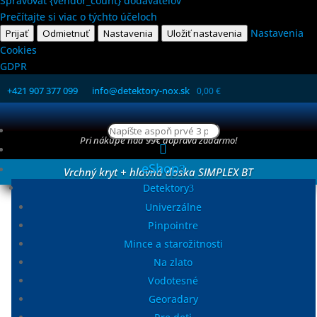
Spravovať {vendor_count} dodávateľov
Prečítajte si viac o týchto účeloch
Nastavenia
Prijať
Odmietnuť
Nastavenia
Uložiť nastavenia
Cookies
GDPR
+421 907 377 099
info@detektory-nox.sk
0,00
€
Products
Pri nákupe nad 99€ doprava zadarmo!
search

eShop
Vrchný kryt + hlavná doska SIMPLEX BT
Detektory
Univerzálne
Pinpointre
Ukončený predaj
Mince a starožitnosti
Na zlato
Vrchný kryt + hlavná doska SIMPLEX BT
Vodotesné
Georadary