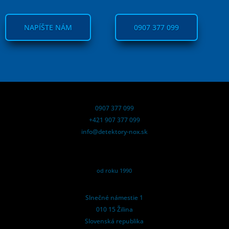
NAPÍŠTE NÁM
0907 377 099
0907 377 099
+421 907 377 099
info@detektory-nox.sk
od roku 1990
Slnečné námestie 1
010 15 Žilina
Slovenská republika