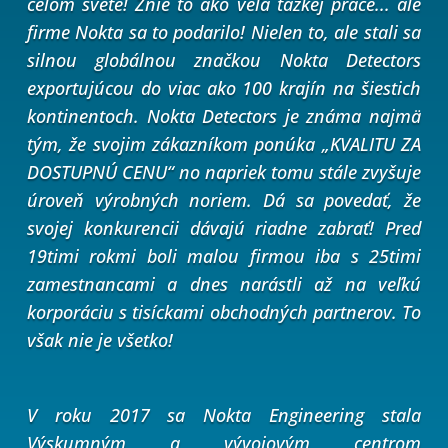
celom svete! Znie to ako veľa ťažkej práce... ale
firme Nokta sa to podarilo! Nielen to, ale stali sa
silnou globálnou značkou Nokta Detectors
exportujúcou do viac ako 100 krajín na šiestich
kontinentoch.
Nokta Detectors je známa najmä
tým, že svojim zákazníkom ponúka „KVALITU ZA
DOSTUPNÚ CENU“ no napriek tomu stále zvyšuje
úroveň výrobných noriem. Dá sa povedať, že
svojej konkurencii dávajú riadne zabrať!
Pred
19timi rokmi boli malou firmou iba s 25timi
zamestnancami a dnes narástli až na veľkú
korporáciu s tisíckami obchodných partnerov. To
však nie je všetko!
V roku 2017 sa Nokta Engineering stala
Výskumným a vývojovým centrom